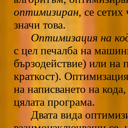
оптимизиран
, се сетих
значи това.
Оптимизация на ко
с цел печалба на машин
бързодействие) или на 
краткост). Оптимизация
на написването на кода,
цялата програма.
Двата вида оптимизир
взаимоизключващи се, н