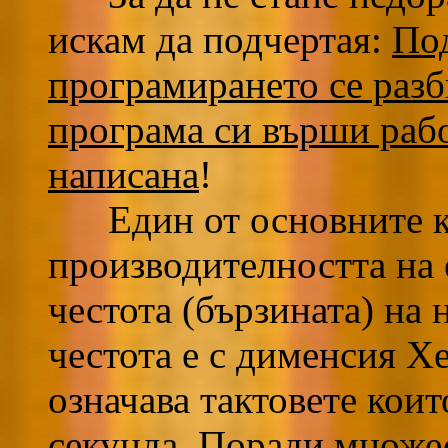
искам да подчертая:
По
програмирането се разб
програма си върши работ
написана
!
Един от основните к
производителността на 
честота (бързината) на 
честота е с дименсия Х
означава тактовете коит
секунда. Поради множес