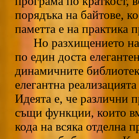
програма по краткост, 
порядъка на байтове, ко
паметта е на практика 
Но разхищението на п
по един доста елегантен
динамичните библиотеки
елегантна реализацията 
Идеята е, че различни 
същи функции, които вм
кода на всяка отделна 