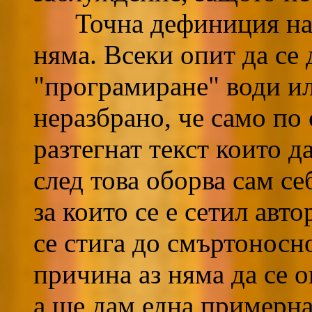
Точна дефиниция на т
няма. Всеки опит да се 
"програмиране" води ил
неразбрано, че само по
разтегнат текст които д
след това оборва сам се
за които се е сетил авто
се стига до смъртоносн
причина аз няма да се 
а ще дам една примерна