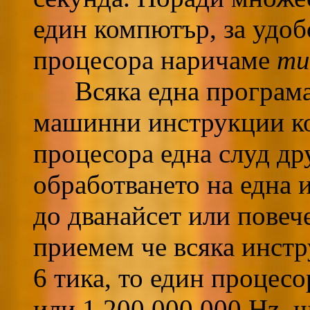
един компютър, за удобс
процесора наричаме
ти
Всяка една програма 
машинни инструкции ко
процесора една слуд дру
обработването на една 
до дванайсет или повеч
приемем че всяка инстр
6 тика, то един процесо
или 1 200 000 000 Hz, 