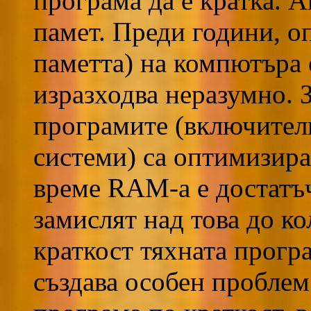
програма да е кратка. А
памет. Преди години, 
паметта) на компютъра е
изразходва неразумно. З
програмите (включител
системи) са оптимизира
време RAM-а е достатъч
замислят над това до к
краткост тяхната програ
създава особен проблем