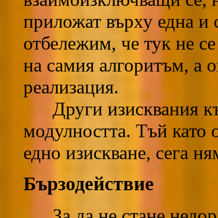
приложат върху една и 
отбележим, че тук не с
на самия алгоритъм, а 
реализация.
Други изисквания към
модулността. Тъй като 
едно изискване, сега ня
Бързодействие
За да не стане недора