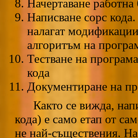
Начертаване работна 
Написване сорс кода.
налагат модификации
алгоритъм на програм
Тестване на програм
кода
Документиране на про
Както се вижда, напис
кода) е само етап от са
не най-съществения. На