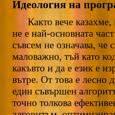
Идеология на прог
Както вече казахме, н
не е най-основната част
съвсем не означава, че 
маловажно, тъй като ко
какъвто и да е език е и
вътре. От това е лесно д
един съвършен алгоритъ
точно толкова ефективе
алгоритъм, оптимизиран