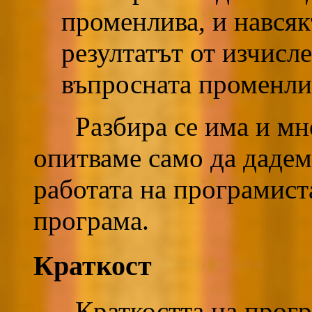
променлива, и навсяк
резултатът от изчисле
въпросната променли
Разбира се има и мног
опитваме само да дадем
работата на програмист
програма.
Краткост
Краткостта на програ