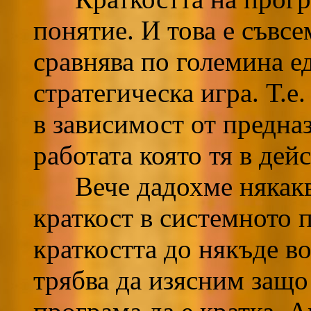
понятие. И това е съвсе
сравнява по големина ед
стратегическа игра. Т.е.
в зависимост от предна
работата която тя в дей
Вече дадохме някаква 
краткост в системното 
краткостта до някъде во
трябва да изясним защо