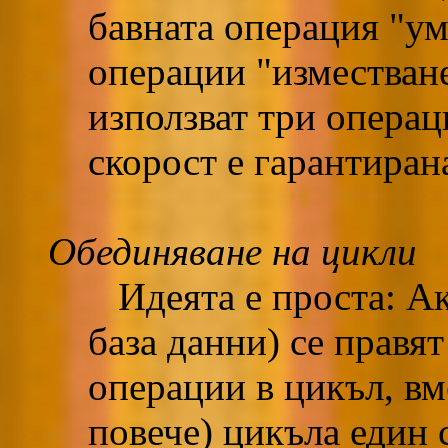
бавната операция "ум
операции "изместване
използват три операц
скорост е гарантиран
Обединяване на цикли
Идеята е проста: Ак
база данни) се правят
операции в цикъл, вме
повече) цикъла един 