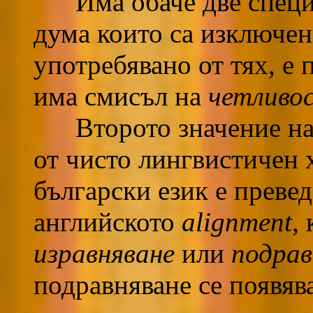
Има обаче две специф
дума които са изключен
употребявано от тях, е 
има смисъл на
четливо
Второто значение на 
от чисто лингвистичен 
български език е преве
английското
alignment
,
изравняване
или
подрав
подравняване се появяв