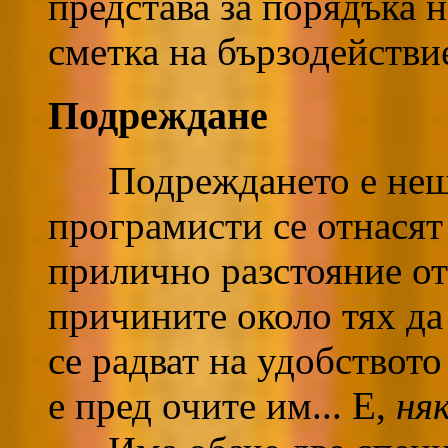
представа за порядъка н
сметка на бързодействи
Подреждане
Подреждането е нещо
програмисти се отнасят 
прилично разстояние от 
причините около тях да
се радват на удобството
е пред очите им... Е,
ня