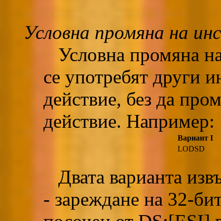
Условна промяна на ин
Условна промяна на 
се употребят други и
действие, без да про
действие. Например:
Вариант I
LODSD
Двата варианта извъ
- зареждане на 32-би