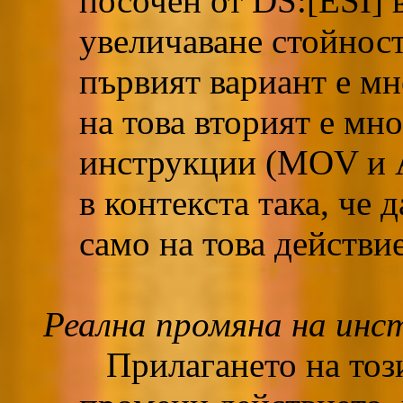
посочен от DS:[ESI] 
увеличаване стойностт
първият вариант е мн
на това вторият е мно
инструкции (MOV и 
в контекста така, че
само на това действие
Реална промяна на инс
Прилагането на този