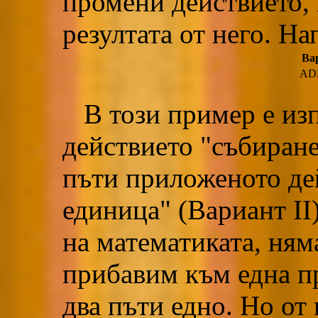
промени действието, 
резултата от него. Н
Ва
ADD
В този пример е изп
действието "събиране 
пъти приложеното де
единица" (Вариант II)
на математиката, ням
прибавим към една п
два пъти едно. Но от