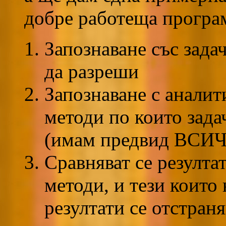
добре работеща програ
Запознаване със зада
да разреши
Запознаване с аналит
методи по които зада
(имам предвид ВСИЧ
Сравняват се резулта
методи, и тези които
резултати се отстраня