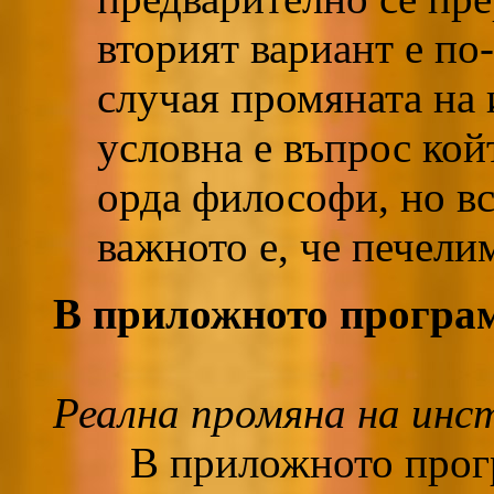
вторият вариант е по-
случая промяната на 
условна е въпрос кой
орда философи, но вс
важното е, че печели
В приложното програ
Реална промяна на инс
В приложното прогр