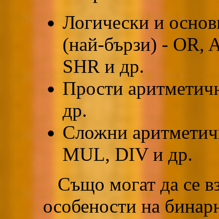
Логически и осно
(най-бързи) - OR,
SHR и др.
Прости аритметич
др.
Сложни аритметичн
MUL, DIV и др.
Също могат да се вз
особености на бинарн