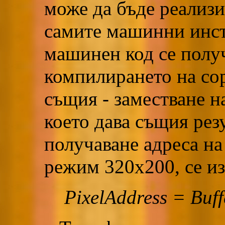
може да бъде реализи
самите машинни инст
машинен код се получ
компилирането на сор
същия - заместване на
което дава същия рез
получаване адреса на
режим 320х200, се из
PixelAddress = Bu