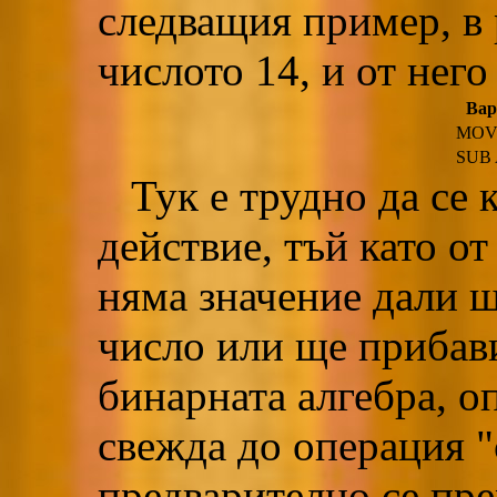
следващия пример, в
числото 14, и от него
Вар
MOV 
SUB 
Тук е трудно да се 
действие, тъй като о
няма значение дали 
число или ще прибав
бинарната алгебра, о
свежда до операция "
предварително се прер