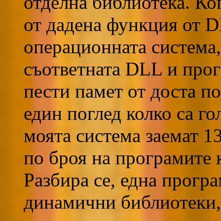
отделна библиотека. Ко
от дадена функция от DL
операционната система, 
съответната DLL и прог
пести памет от доста п
един поглед колко са г
моята система заемат 1
по броя на програмите 
Разбира се, една програ
динамични библиотеки,