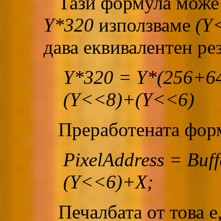
Тази формула може д
Y*320
използваме
(Y
дава еквивалентен рез
Y*320 = Y*(256+64
(Y<<8)+(Y<<6)
Преработената форм
PixelAddress = Bu
(Y<<6)+X;
Печалбата от това е,