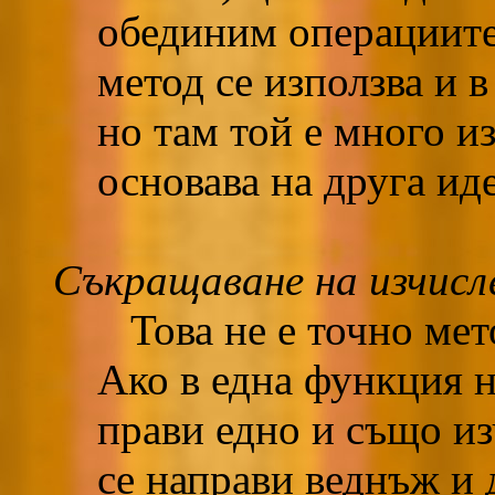
обединим операциите
метод се използва и 
но там той е много и
основава на друга иде
Съкращаване на изчисл
Това не е точно мето
Ако в една функция н
прави едно и също из
се направи веднъж и 