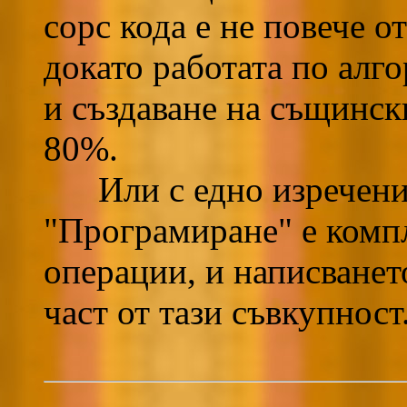
сорс кода е не повече о
докато работата по алг
и създаване на същинск
80%.
Или с едно изречение 
"Програмиране" е комп
операции, и написванет
част от тази съвкупност