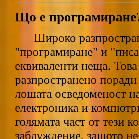
Що е програмиране
Широко разпространен
"програмиране" и "писа
еквиваленти неща. Това
разпространено поради 
лошата осведоменост на
електроника и компютри
голямата част от тези к
заблуждение, защото не